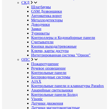
СКД
Шлагбаумы
GSM Дозвонщики
Автоматика ворот
Металлодетекторы
Доводчики
Замки
Турникеты
Контроллеры и Кодонаборные панели
Считыватели
Кнопки выхода/тревожные
Ключи, карты доступа
Интегрированная система "Орион"
ОПС
Пожаротушение
Речевое оповещение
Контрольные панели
Беспроводные системы
AJAX
Контрольные панели и клавиатуры Paradox
Аварийные светильники
Контрольные панели Болид
Visonic
Датчики движения
Датчики магнитоконтактные