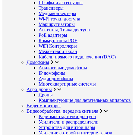
Шкафы и аксессуары
Трансиверы
Медиаконвертеры
Wi-Fi точки доступа
Маршрутизаторы
Антенны, Точка доступа
PoE адаптеры
Коммутаторы POE
WiFi Контроллеры
Межсетевой экран
Кабели прямого подключения (DAC)
Домофоны
Аналоговые домофоны
IP домофоны
Аудиодомофоны
Многоквартирные системы
Агро-дроны
Дроны
Комплектующие для летательных аппаратов
Видеомониторы
Видеообработка, передача сигнала
Радиомосты, точки доступа
Усилители и распределители
Устройства для витой пары
Усиление сотовой и интернет связи