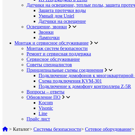
Датчики на освещение, теплые полы, защита проте
Защита протечки воды
Умный дом Uniel
Датчики на освещение
Освещение, звонки
Звонки
Лампочки
Монтаж и сервисное обслуживание
Монтаж систем безопасности
Ремонт и сервисная поддержка
Сервисное обслуживание
Советы специалистов
Принципиальные схемы соединения
Подключение домофонов к многоквартирной 
Схема подключения KVM-301
Подключение к домофону контроллера Z-5R
Вопросы – ответы
Обновление ПО
Kocom
Visonic
Line
Прайс лист
>
Каталог
>
Системы безопасности
>
Сетевое оборудование
>