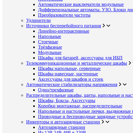
Автоматические выключатели модульные
Дифференциальные автоматы. УЗО. Блоки ди
Преобразователи частоты
Удлинители
Источники бесперебойного питания
Линейно-интерактивные
Напольные
Стоечные
Трёхфазные
Модульные
Шкафы для батарей, аксессуары для ИБП
Телекоммуникационные и металлические шкафы
Шкафы напольные, серверные
Шкафы навесные, настенные
Аксессуары для шкафов и стоек
Автоматические стабилизаторы напряжения
Одно/трехфазные
Распределительные шкафы, щиты, напольные и нас
Шкафы, Боксы, Аксессуары
Коробки монтажные, распределительные
Напольные и настольные лючки, выдвижные 
Проводные и беспроводные зарядные устройс
Инверторы и автозарядные станции
Автозарядные станции
Из 12В,24В,48В в 220В