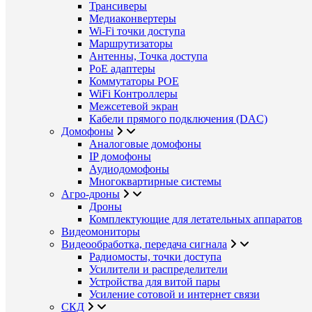
Трансиверы
Медиаконвертеры
Wi-Fi точки доступа
Маршрутизаторы
Антенны, Точка доступа
PoE адаптеры
Коммутаторы POE
WiFi Контроллеры
Межсетевой экран
Кабели прямого подключения (DAC)
Домофоны
Аналоговые домофоны
IP домофоны
Аудиодомофоны
Многоквартирные системы
Агро-дроны
Дроны
Комплектующие для летательных аппаратов
Видеомониторы
Видеообработка, передача сигнала
Радиомосты, точки доступа
Усилители и распределители
Устройства для витой пары
Усиление сотовой и интернет связи
СКД