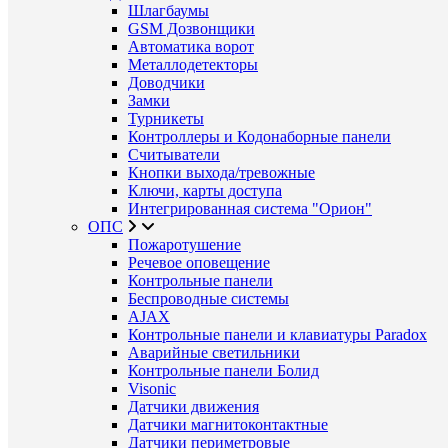
Шлагбаумы
GSM Дозвонщики
Автоматика ворот
Металлодетекторы
Доводчики
Замки
Турникеты
Контроллеры и Кодонаборные панели
Считыватели
Кнопки выхода/тревожные
Ключи, карты доступа
Интегрированная система "Орион"
ОПС
Пожаротушение
Речевое оповещение
Контрольные панели
Беспроводные системы
AJAX
Контрольные панели и клавиатуры Paradox
Аварийные светильники
Контрольные панели Болид
Visonic
Датчики движения
Датчики магнитоконтактные
Датчики периметровые