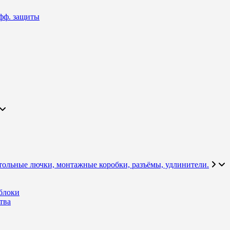
фф. защиты
тольные лючки, монтажные коробки, разъёмы, удлинители.
блоки
тва