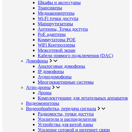
Шкафы и аксессуары
Трансиверы
Медиаконвертеры
Wi-Fi точки доступа
Маршрутизаторы
Антенны, Точка доступа
PoE адаптеры
Коммутаторы POE
WiFi Контроллеры
Межсетевой экран
Кабели прямого подключения (DAC)
Домофоны
Аналоговые домофоны
IP домофоны
Аудиодомофоны
Многоквартирные системы
Агро-дроны
Дроны
Комплектующие для летательных аппаратов
Видеомониторы
Видеообработка, передача сигнала
Радиомосты, точки доступа
Усилители и распределители
Устройства для витой пары
Усиление сотовой и интернет связи