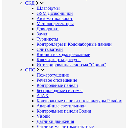
СКД
Шлагбаумы
GSM Дозвонщики
Автоматика ворот
Металлодетекторы
Доводчики
Замки
Турникеты
Контроллеры и Кодонаборные панели
Считыватели
Кнопки выхода/тревожные
Ключи, карты доступа
Интегрированная система "Орион"
ОПС
Пожаротушение
Речевое оповещение
Контрольные панели
Беспроводные системы
AJAX
Контрольные панели и клавиатуры Paradox
Аварийные светильники
Контрольные панели Болид
Visonic
Датчики движения
Датчики магнитоконтактные