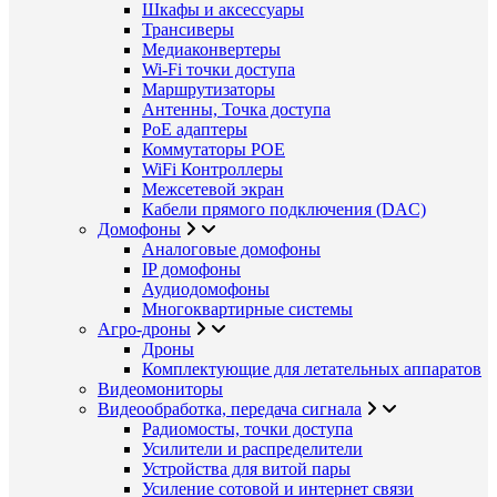
Шкафы и аксессуары
Трансиверы
Медиаконвертеры
Wi-Fi точки доступа
Маршрутизаторы
Антенны, Точка доступа
PoE адаптеры
Коммутаторы POE
WiFi Контроллеры
Межсетевой экран
Кабели прямого подключения (DAC)
Домофоны
Аналоговые домофоны
IP домофоны
Аудиодомофоны
Многоквартирные системы
Агро-дроны
Дроны
Комплектующие для летательных аппаратов
Видеомониторы
Видеообработка, передача сигнала
Радиомосты, точки доступа
Усилители и распределители
Устройства для витой пары
Усиление сотовой и интернет связи