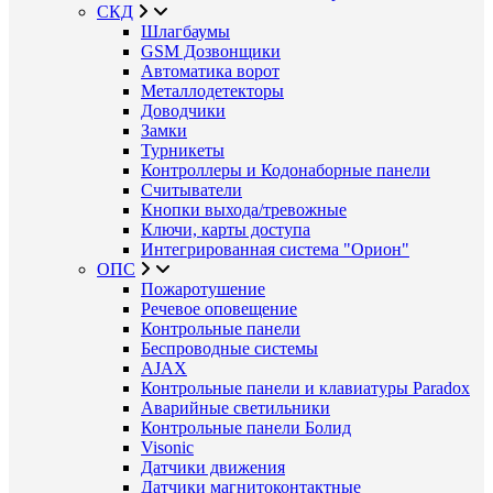
СКД
Шлагбаумы
GSM Дозвонщики
Автоматика ворот
Металлодетекторы
Доводчики
Замки
Турникеты
Контроллеры и Кодонаборные панели
Считыватели
Кнопки выхода/тревожные
Ключи, карты доступа
Интегрированная система "Орион"
ОПС
Пожаротушение
Речевое оповещение
Контрольные панели
Беспроводные системы
AJAX
Контрольные панели и клавиатуры Paradox
Аварийные светильники
Контрольные панели Болид
Visonic
Датчики движения
Датчики магнитоконтактные