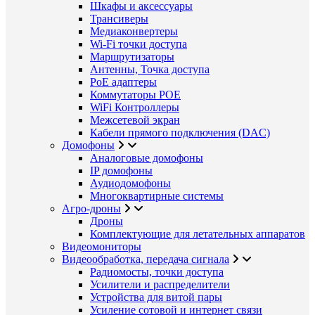
Шкафы и аксессуары
Трансиверы
Медиаконвертеры
Wi-Fi точки доступа
Маршрутизаторы
Антенны, Точка доступа
PoE адаптеры
Коммутаторы POE
WiFi Контроллеры
Межсетевой экран
Кабели прямого подключения (DAC)
Домофоны
Аналоговые домофоны
IP домофоны
Аудиодомофоны
Многоквартирные системы
Агро-дроны
Дроны
Комплектующие для летательных аппаратов
Видеомониторы
Видеообработка, передача сигнала
Радиомосты, точки доступа
Усилители и распределители
Устройства для витой пары
Усиление сотовой и интернет связи