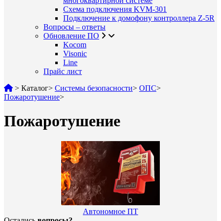
многоквартирной системе
Схема подключения KVM-301
Подключение к домофону контроллера Z-5R
Вопросы – ответы
Обновление ПО
Kocom
Visonic
Line
Прайс лист
>
Каталог
>
Системы безопасности
>
ОПС
>
Пожаротушение
>
Пожаротушение
Автономное ПТ
Остались
вопросы?