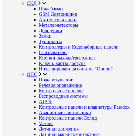
СКД
Шлагбаумы
GSM Дозвонщики
Автоматика ворот
Металлодетекторы
Доводчики
Замки
Турникеты
Контроллеры и Кодонаборные панели
Считыватели
Кнопки выхода/тревожные
Ключи, карты доступа
Интегрированная система "Орион"
ОПС
Пожаротушение
Речевое оповещение
Контрольные панели
Беспроводные системы
AJAX
Контрольные панели и клавиатуры Paradox
Аварийные светильники
Контрольные панели Болид
Visonic
Датчики движения
Датчики магнитоконтактные