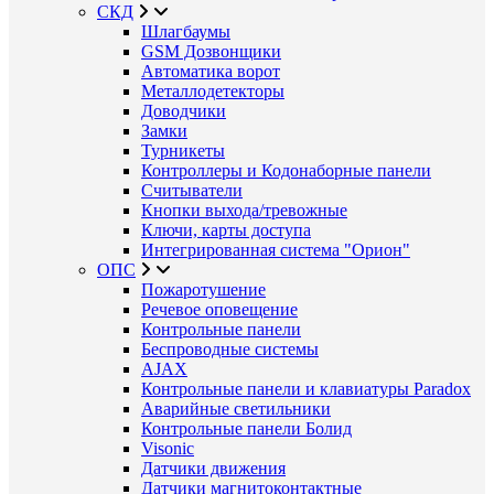
СКД
Шлагбаумы
GSM Дозвонщики
Автоматика ворот
Металлодетекторы
Доводчики
Замки
Турникеты
Контроллеры и Кодонаборные панели
Считыватели
Кнопки выхода/тревожные
Ключи, карты доступа
Интегрированная система "Орион"
ОПС
Пожаротушение
Речевое оповещение
Контрольные панели
Беспроводные системы
AJAX
Контрольные панели и клавиатуры Paradox
Аварийные светильники
Контрольные панели Болид
Visonic
Датчики движения
Датчики магнитоконтактные