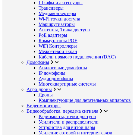
Шкафы и аксессуары
Трансиверы
Медиаконвертеры
Wi-Fi точки доступа
Маршрутизаторы
Антенны, Точка доступа
PoE адаптеры
Коммутаторы POE
WiFi Контроллеры
Межсетевой экран
Кабели прямого подключения (DAC)
Домофоны
Аналоговые домофоны
IP домофоны
Аудиодомофоны
Многоквартирные системы
Агро-дроны
Дроны
Комплектующие для летательных аппаратов
Видеомониторы
Видеообработка, передача сигнала
Радиомосты, точки доступа
Усилители и распределители
Устройства для витой пары
Усиление сотовой и интернет связи