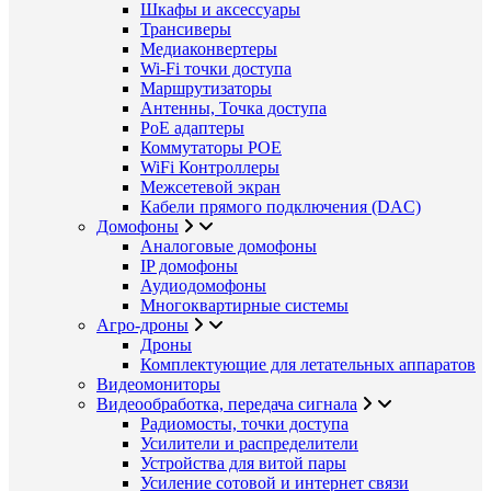
Шкафы и аксессуары
Трансиверы
Медиаконвертеры
Wi-Fi точки доступа
Маршрутизаторы
Антенны, Точка доступа
PoE адаптеры
Коммутаторы POE
WiFi Контроллеры
Межсетевой экран
Кабели прямого подключения (DAC)
Домофоны
Аналоговые домофоны
IP домофоны
Аудиодомофоны
Многоквартирные системы
Агро-дроны
Дроны
Комплектующие для летательных аппаратов
Видеомониторы
Видеообработка, передача сигнала
Радиомосты, точки доступа
Усилители и распределители
Устройства для витой пары
Усиление сотовой и интернет связи