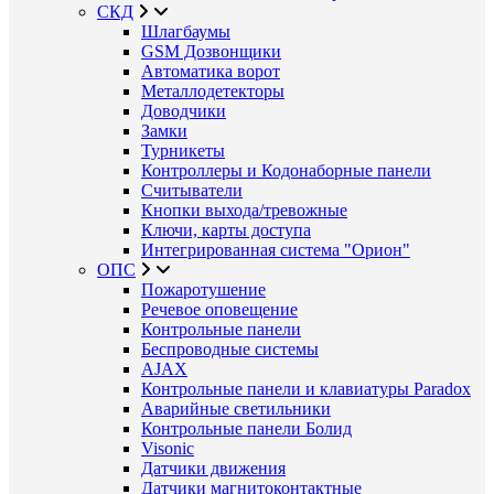
СКД
Шлагбаумы
GSM Дозвонщики
Автоматика ворот
Металлодетекторы
Доводчики
Замки
Турникеты
Контроллеры и Кодонаборные панели
Считыватели
Кнопки выхода/тревожные
Ключи, карты доступа
Интегрированная система "Орион"
ОПС
Пожаротушение
Речевое оповещение
Контрольные панели
Беспроводные системы
AJAX
Контрольные панели и клавиатуры Paradox
Аварийные светильники
Контрольные панели Болид
Visonic
Датчики движения
Датчики магнитоконтактные