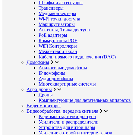
Шкафы и аксессуары
Трансиверы
Медиаконвертеры
Wi-Fi точки доступа
Маршрутизаторы
Антенны, Точка доступа
PoE адаптеры
Коммутаторы POE
WiFi Контроллеры
Межсетевой экран
Кабели прямого подключения (DAC)
Домофоны
Аналоговые домофоны
IP домофоны
Аудиодомофоны
Многоквартирные системы
Агро-дроны
Дроны
Комплектующие для летательных аппаратов
Видеомониторы
Видеообработка, передача сигнала
Радиомосты, точки доступа
Усилители и распределители
Устройства для витой пары
Усиление сотовой и интернет связи