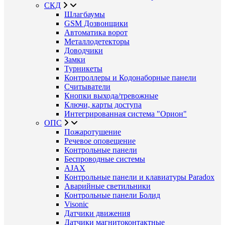
СКД
Шлагбаумы
GSM Дозвонщики
Автоматика ворот
Металлодетекторы
Доводчики
Замки
Турникеты
Контроллеры и Кодонаборные панели
Считыватели
Кнопки выхода/тревожные
Ключи, карты доступа
Интегрированная система "Орион"
ОПС
Пожаротушение
Речевое оповещение
Контрольные панели
Беспроводные системы
AJAX
Контрольные панели и клавиатуры Paradox
Аварийные светильники
Контрольные панели Болид
Visonic
Датчики движения
Датчики магнитоконтактные