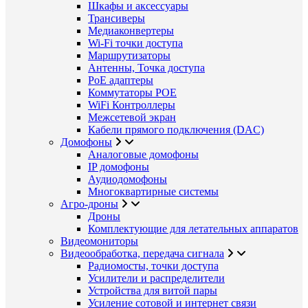
Шкафы и аксессуары
Трансиверы
Медиаконвертеры
Wi-Fi точки доступа
Маршрутизаторы
Антенны, Точка доступа
PoE адаптеры
Коммутаторы POE
WiFi Контроллеры
Межсетевой экран
Кабели прямого подключения (DAC)
Домофоны
Аналоговые домофоны
IP домофоны
Аудиодомофоны
Многоквартирные системы
Агро-дроны
Дроны
Комплектующие для летательных аппаратов
Видеомониторы
Видеообработка, передача сигнала
Радиомосты, точки доступа
Усилители и распределители
Устройства для витой пары
Усиление сотовой и интернет связи