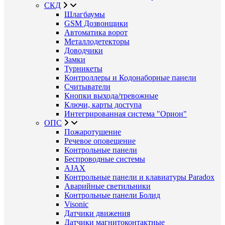
СКД
Шлагбаумы
GSM Дозвонщики
Автоматика ворот
Металлодетекторы
Доводчики
Замки
Турникеты
Контроллеры и Кодонаборные панели
Считыватели
Кнопки выхода/тревожные
Ключи, карты доступа
Интегрированная система "Орион"
ОПС
Пожаротушение
Речевое оповещение
Контрольные панели
Беспроводные системы
AJAX
Контрольные панели и клавиатуры Paradox
Аварийные светильники
Контрольные панели Болид
Visonic
Датчики движения
Датчики магнитоконтактные