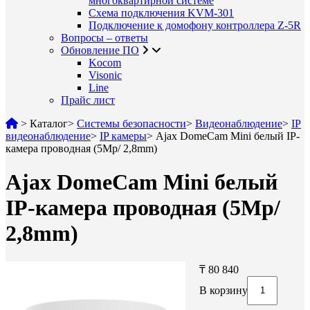
многоквартирной системе
Схема подключения KVM-301
Подключение к домофону контроллера Z-5R
Вопросы – ответы
Обновление ПО
Kocom
Visonic
Line
Прайс лист
>
Каталог
>
Системы безопасности
>
Видеонаблюдение
>
IP
видеонаблюдение
>
IP камеры
>
Ajax DomeCam Mini белый IP-
камера проводная (5Мр/ 2,8mm)
Ajax DomeCam Mini белый
IP-камера проводная (5Мр/
2,8mm)
₸ 80 840
В корзину