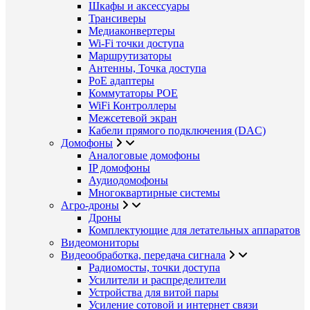
Шкафы и аксессуары
Трансиверы
Медиаконвертеры
Wi-Fi точки доступа
Маршрутизаторы
Антенны, Точка доступа
PoE адаптеры
Коммутаторы POE
WiFi Контроллеры
Межсетевой экран
Кабели прямого подключения (DAC)
Домофоны
Аналоговые домофоны
IP домофоны
Аудиодомофоны
Многоквартирные системы
Агро-дроны
Дроны
Комплектующие для летательных аппаратов
Видеомониторы
Видеообработка, передача сигнала
Радиомосты, точки доступа
Усилители и распределители
Устройства для витой пары
Усиление сотовой и интернет связи