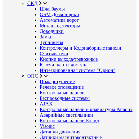
СКД
Шлагбаумы
GSM Дозвонщики
Автоматика ворот
Металлодетекторы
Доводчики
Замки
Турникеты
Контроллеры и Кодонаборные панели
Считыватели
Кнопки выхода/тревожные
Ключи, карты доступа
Интегрированная система "Орион"
ОПС
Пожаротушение
Речевое оповещение
Контрольные панели
Беспроводные системы
AJAX
Контрольные панели и клавиатуры Paradox
Аварийные светильники
Контрольные панели Болид
Visonic
Датчики движения
Датчики магнитоконтактные