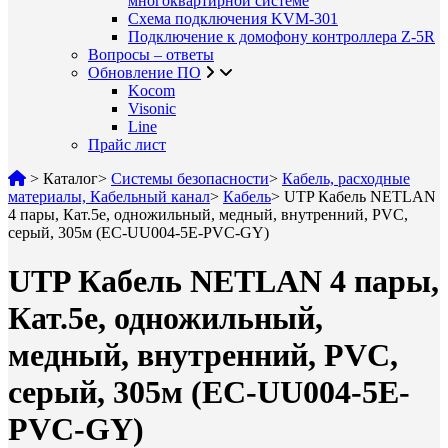
многоквартирной системе
Схема подключения KVM-301
Подключение к домофону контроллера Z-5R
Вопросы – ответы
Обновление ПО
Kocom
Visonic
Line
Прайс лист
>
Каталог
>
Системы безопасности
>
Кабель, расходные
материалы, Кабельный канал
>
Кабель
>
UTP Кабель NETLAN
4 пары, Кат.5e, одножильный, медный, внутренний, PVC,
серый, 305м (EC-UU004-5E-PVC-GY)
UTP Кабель NETLAN 4 пары,
Кат.5e, одножильный,
медный, внутренний, PVC,
серый, 305м (EC-UU004-5E-
PVC-GY)