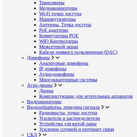
Трансиверы
Медиаконвертеры
Wi-Fi точки доступа
Маршрутизаторы
Антенны, Точка доступа
PoE адаптеры
Коммутаторы POE
WiFi Контроллеры
Межсетевой экран
Кабели прямого подключения (DAC)
Домофоны
Аналоговые домофоны
IP домофоны
Аудиодомофоны
Многоквартирные системы
Агро-дроны
Дроны
Комплектующие для летательных аппаратов
Видеомониторы
Видеообработка, передача сигнала
Радиомосты, точки доступа
Усилители и распределители
Устройства для витой пары
Усиление сотовой и интернет связи
СКД