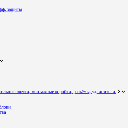
фф. защиты
тольные лючки, монтажные коробки, разъёмы, удлинители.
блоки
тва