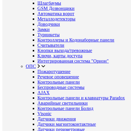
Шлагбаумы
GSM Дозвонщики
Автоматика ворот
Металлодетекторы
Доводчики
Замки
Турникеты
Контроллеры и Кодонаборные панели
Считыватели
Кнопки выхода/тревожные
Ключи, карты доступа
Интегрированная система "Орион"
ОПС
Пожаротушение
Речевое оповещение
Контрольные панели
Беспроводные системы
AJAX
Контрольные панели и клавиатуры Paradox
Аварийные светильники
Контрольные панели Болид
Visonic
Датчики движения
Датчики магнитоконтактные
Датчики периметровые