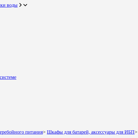
чки воды
системе
еребойного питания
>
Шкафы для батарей, аксессуары для ИБП
>