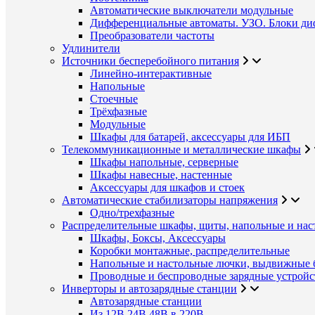
Автоматические выключатели модульные
Дифференциальные автоматы. УЗО. Блоки ди
Преобразователи частоты
Удлинители
Источники бесперебойного питания
Линейно-интерактивные
Напольные
Стоечные
Трёхфазные
Модульные
Шкафы для батарей, аксессуары для ИБП
Телекоммуникационные и металлические шкафы
Шкафы напольные, серверные
Шкафы навесные, настенные
Аксессуары для шкафов и стоек
Автоматические стабилизаторы напряжения
Одно/трехфазные
Распределительные шкафы, щиты, напольные и нас
Шкафы, Боксы, Аксессуары
Коробки монтажные, распределительные
Напольные и настольные лючки, выдвижные 
Проводные и беспроводные зарядные устройс
Инверторы и автозарядные станции
Автозарядные станции
Из 12В,24В,48В в 220В