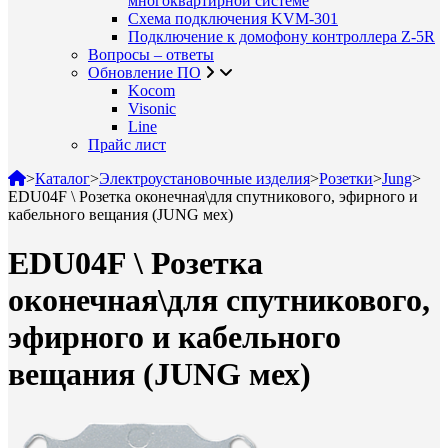
многоквартирной системе
Схема подключения KVM-301
Подключение к домофону контроллера Z-5R
Вопросы – ответы
Обновление ПО
Kocom
Visonic
Line
Прайс лист
>
Каталог
>
Электроустановочные изделия
>
Розетки
>
Jung
>
EDU04F \ Розетка оконечная\для спутникового, эфирного и
кабельного вещания (JUNG мех)
EDU04F \ Розетка
оконечная\для спутникового,
эфирного и кабельного
вещания (JUNG мех)