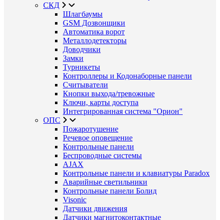
СКД
Шлагбаумы
GSM Дозвонщики
Автоматика ворот
Металлодетекторы
Доводчики
Замки
Турникеты
Контроллеры и Кодонаборные панели
Считыватели
Кнопки выхода/тревожные
Ключи, карты доступа
Интегрированная система "Орион"
ОПС
Пожаротушение
Речевое оповещение
Контрольные панели
Беспроводные системы
AJAX
Контрольные панели и клавиатуры Paradox
Аварийные светильники
Контрольные панели Болид
Visonic
Датчики движения
Датчики магнитоконтактные