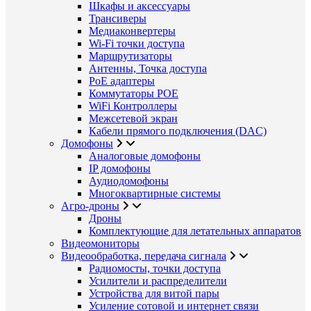
Шкафы и аксессуары
Трансиверы
Медиаконвертеры
Wi-Fi точки доступа
Маршрутизаторы
Антенны, Точка доступа
PoE адаптеры
Коммутаторы POE
WiFi Контроллеры
Межсетевой экран
Кабели прямого подключения (DAC)
Домофоны
Аналоговые домофоны
IP домофоны
Аудиодомофоны
Многоквартирные системы
Агро-дроны
Дроны
Комплектующие для летательных аппаратов
Видеомониторы
Видеообработка, передача сигнала
Радиомосты, точки доступа
Усилители и распределители
Устройства для витой пары
Усиление сотовой и интернет связи