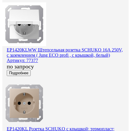
EP1420KLWW Штепсельная розетка SCHUKO 16A 250V,
с заземлением ( Jung ECO profi , c крышкой, белый)
Артикул: 77377
по запросу
Подробнее
EP1420KL Розетка SCHUKO с крышкой; термопласт;