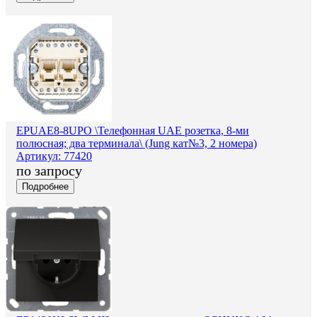
EPUAE8-8UPO \Телефонная UAE розетка, 8-ми
полюсная; два терминала\ (Jung кат№3, 2 номера)
Артикул: 77420
по запросу
Подробнее