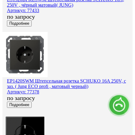
250V , чёрный матовый( JUNG)
Артикул: 77433
по запросу
Подробнее
EP1420SWM Штепсельная розетка SCHUKO 16A 250V, с
заз. ( Jung ECO profi , матовый черный)
Артикул: 77378
по запросу
Подробнее