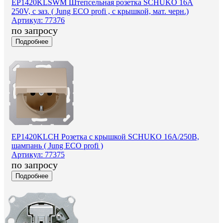
EP1420KLSWM Штепсельная розетка SCHUKO 16A
250V, с заз. ( Jung ECO profi , c крышкой, мат. черн.)
Артикул: 77376
по запросу
Подробнее
EP1420KLCH Розетка с крышкой SCHUKO 16А/250В,
шампань ( Jung ECO profi )
Артикул: 77375
по запросу
Подробнее