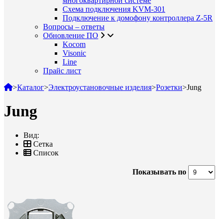
многоквартирной системе
Схема подключения KVM-301
Подключение к домофону контроллера Z-5R
Вопросы – ответы
Обновление ПО
Kocom
Visonic
Line
Прайс лист
>
Каталог
>
Электроустановочные изделия
>
Розетки
>
Jung
Jung
Вид:
Сетка
Список
Показывать по