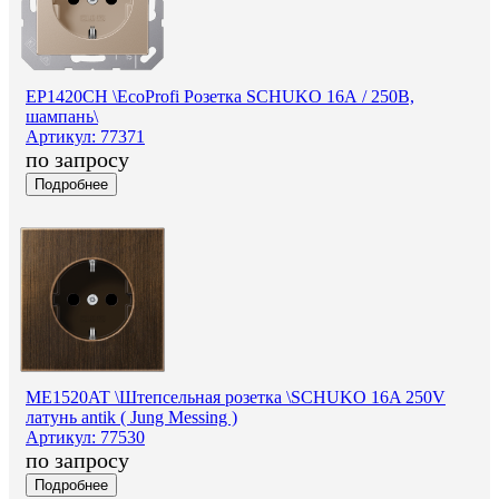
EP1420CH \EcoProfi Розетка SCHUKO 16А / 250В,
шампань\
Артикул: 77371
по запросу
Подробнее
ME1520AT \Штепсельная розетка \SCHUKO 16A 250V
латунь antik ( Jung Messing )
Артикул: 77530
по запросу
Подробнее