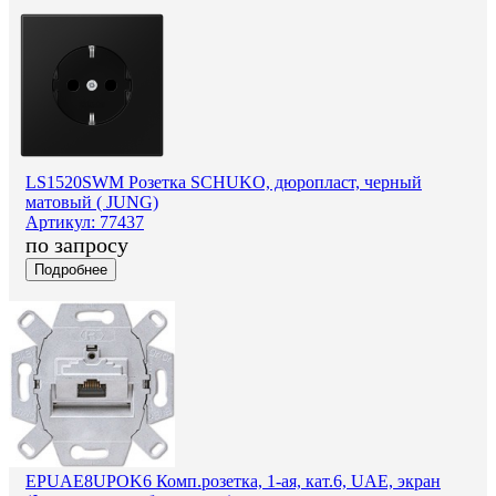
LS1520SWM Розетка SCHUKO, дюропласт, черный
матовый ( JUNG)
Артикул: 77437
по запросу
Подробнее
EPUAE8UPOK6 Комп.розетка, 1-ая, кат.6, UAE, экран