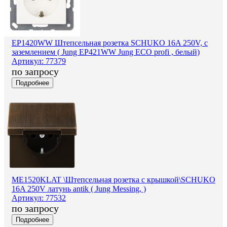
EP1420WW Штепсельная розетка SCHUKO 16A 250V, с
заземлением ( Jung EP421WW Jung ECO profi , белый)
Артикул: 77379
по запросу
Подробнее
ME1520KLAT \Штепсельная розетка с крышкой\SCHUKO
16A 250V латунь antik ( Jung Messing, )
Артикул: 77532
по запросу
Подробнее