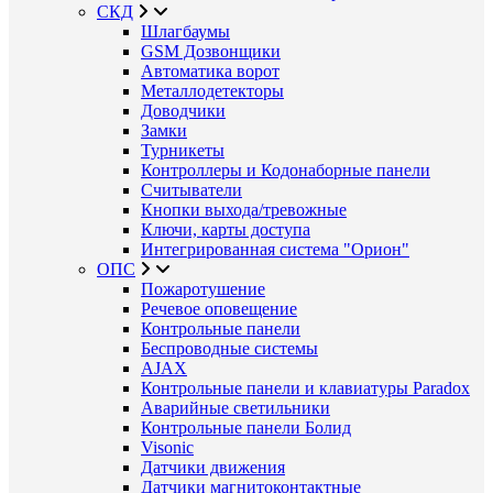
СКД
Шлагбаумы
GSM Дозвонщики
Автоматика ворот
Металлодетекторы
Доводчики
Замки
Турникеты
Контроллеры и Кодонаборные панели
Считыватели
Кнопки выхода/тревожные
Ключи, карты доступа
Интегрированная система "Орион"
ОПС
Пожаротушение
Речевое оповещение
Контрольные панели
Беспроводные системы
AJAX
Контрольные панели и клавиатуры Paradox
Аварийные светильники
Контрольные панели Болид
Visonic
Датчики движения
Датчики магнитоконтактные