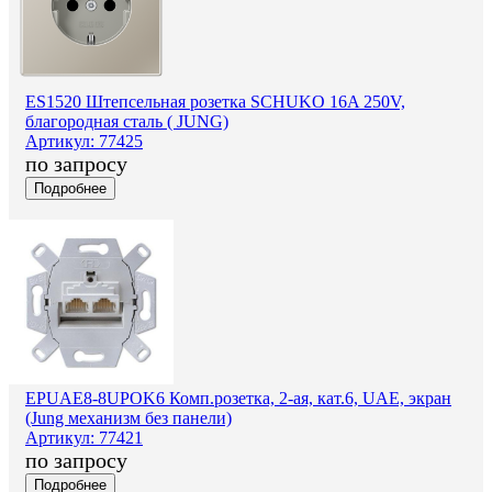
ES1520 Штепсельная розетка SCHUKO 16A 250V,
благородная сталь ( JUNG)
Артикул: 77425
по запросу
Подробнее
EPUAE8-8UPOK6 Комп.розетка, 2-ая, кат.6, UAE, экран
(Jung механизм без панели)
Артикул: 77421
по запросу
Подробнее