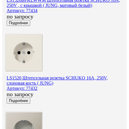
LS1520BFKLWWM Штепсельная розетка SCHUKO 16A,
250V , с крышкой ( JUNG, матовый белый)
Артикул: 77434
по запросу
Подробнее
LS1520 Штепсельная розетка SCHUKO 16A, 250V,
слоновая кость ( JUNG)
Артикул: 77432
по запросу
Подробнее