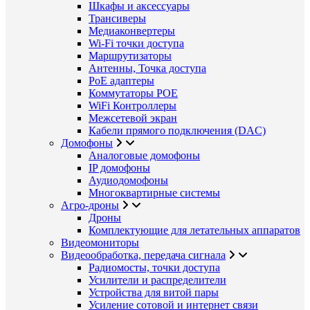
Шкафы и аксессуары
Трансиверы
Медиаконвертеры
Wi-Fi точки доступа
Маршрутизаторы
Антенны, Точка доступа
PoE адаптеры
Коммутаторы POE
WiFi Контроллеры
Межсетевой экран
Кабели прямого подключения (DAC)
Домофоны
Аналоговые домофоны
IP домофоны
Аудиодомофоны
Многоквартирные системы
Агро-дроны
Дроны
Комплектующие для летательных аппаратов
Видеомониторы
Видеообработка, передача сигнала
Радиомосты, точки доступа
Усилители и распределители
Устройства для витой пары
Усиление сотовой и интернет связи