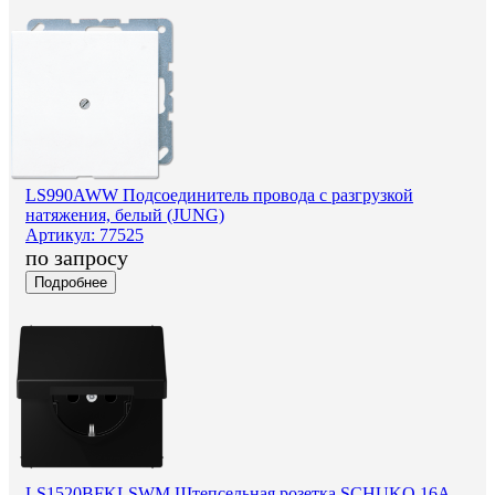
LS990AWW Подсоединитель провода с разгрузкой
натяжения, белый (JUNG)
Артикул: 77525
по запросу
Подробнее
LS1520BFKLSWM Штепсельная розетка SCHUKO 16A,