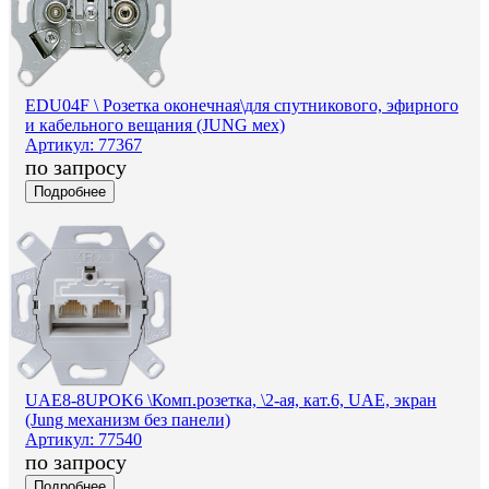
EDU04F \ Розетка оконечная\для спутникового, эфирного
и кабельного вещания (JUNG мех)
Артикул: 77367
по запросу
Подробнее
UAE8-8UPOK6 \Комп.розетка, \2-ая, кат.6, UAE, экран
(Jung механизм без панели)
Артикул: 77540
по запросу
Подробнее