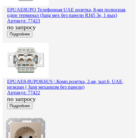
EPUAE8UPO Телефонная UAE розетка, 8-ми полюсная,
один терминал (Jung мех без панели RJ45 3e, 1 вых)
Артикул: 77423
по запросу
Подробнее
EPUAE8-8UPOK6US \ Комп.розетка, 2-ая, \кат.6, UAE,
неэкран ( Jung механизм без панели)
Артикул: 77422
по запросу
Подробнее