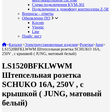
многоквартирной системе
Схема подключения KVM-301
Подключение к домофону контроллера Z-5R
Вопросы – ответы
Обновление ПО
Kocom
Visonic
Line
Прайс лист
>
Каталог
>
Электроустановочные изделия
>
Розетки
>
Jung
>
LS1520BFKLWWM Штепсельная розетка SCHUKO 16A,
250V , с крышкой ( JUNG, матовый белый)
LS1520BFKLWWM
Штепсельная розетка
SCHUKO 16A, 250V , с
крышкой ( JUNG, матовый
белый)