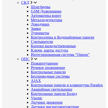
СКД
Шлагбаумы
GSM Дозвонщики
Автоматика ворот
Металлодетекторы
Доводчики
Замки
Турникеты
Контроллеры и Кодонаборные панели
Считыватели
Кнопки выхода/тревожные
Ключи, карты доступа
Интегрированная система "Орион"
ОПС
Пожаротушение
Речевое оповещение
Контрольные панели
Беспроводные системы
AJAX
Контрольные панели и клавиатуры Paradox
Аварийные светильники
Контрольные панели Болид
Visonic
Датчики движения
Датчики магнитоконтактные