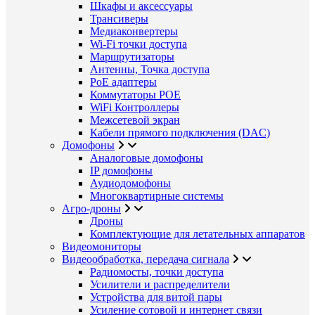
Шкафы и аксессуары
Трансиверы
Медиаконвертеры
Wi-Fi точки доступа
Маршрутизаторы
Антенны, Точка доступа
PoE адаптеры
Коммутаторы POE
WiFi Контроллеры
Межсетевой экран
Кабели прямого подключения (DAC)
Домофоны
Аналоговые домофоны
IP домофоны
Аудиодомофоны
Многоквартирные системы
Агро-дроны
Дроны
Комплектующие для летательных аппаратов
Видеомониторы
Видеообработка, передача сигнала
Радиомосты, точки доступа
Усилители и распределители
Устройства для витой пары
Усиление сотовой и интернет связи