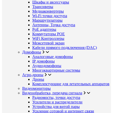
Шкафы и аксессуары
Трансиверы
Медиаконвертеры
Wi-Fi точки доступа
Маршрутизаторы
Антенны, Точка доступа
PoE адаптеры
Коммутаторы POE
WiFi Контроллеры
Межсетевой экран
Кабели прямого подключения (DAC)
Домофоны
Аналоговые домофоны
IP домофоны
Аудиодомофоны
Многоквартирные системы
Агро-дроны
Дроны
Комплектующие для летательных аппаратов
Видеомониторы
Видеообработка, передача сигнала
Радиомосты, точки доступа
Усилители и распределители
Устройства для витой пары
Усиление сотовой и интернет связи