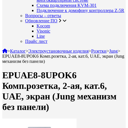
многоквартирной системе
Схема подключения KVM-301
Подключение к домофону контроллера Z-5R
Вопросы – ответы
Обновление ПО
Kocom
Visonic
Line
Прайс лист
>
Каталог
>
Электроустановочные изделия
>
Розетки
>
Jung
>
EPUAE8-8UPOK6 Комп.розетка, 2-ая, кат.6, UAE, экран (Jung
механизм без панели)
EPUAE8-8UPOK6
Комп.розетка, 2-ая, кат.6,
UAE, экран (Jung механизм
без панели)