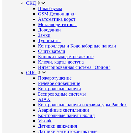
СКД
Шлагбаумы
GSM Дозвонщики
Автоматика ворот
Металлодетекторы
Доводчики
Замки
Турникеты
Контроллеры и Кодонаборные панели
Считыватели
Кнопки выхода/тревожные
Ключи, карты доступа
Интегрированная система "Орион"
ОПС
Пожаротушение
Речевое оповещение
Контрольные панели
Беспроводные системы
AJAX
Контрольные панели и клавиатуры Paradox
Аварийные светильники
Контрольные панели Болид
Visonic
Датчики движения
Датчики магнитоконтактные