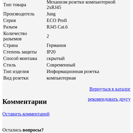
Механизм розетки компьютерной
Тип товара
2xRJ45
Производитель
Jung
Серия
ECO Profi
Разъем
RJ45 Cat.6
Количество
2
разъемов
Страна
Германия
Степень защиты
IP20
Способ монтажа
скрытый
Стиль
Современный
Тип изделия
Информационная розетка
Вид розетки
компьютерная
Вернуться в каталог
рекомендовать другу
Комментарии
Оставить комментарий
Остались
вопросы?