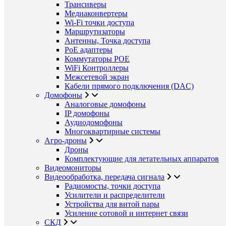
Трансиверы
Медиаконвертеры
Wi-Fi точки доступа
Маршрутизаторы
Антенны, Точка доступа
PoE адаптеры
Коммутаторы POE
WiFi Контроллеры
Межсетевой экран
Кабели прямого подключения (DAC)
Домофоны
Аналоговые домофоны
IP домофоны
Аудиодомофоны
Многоквартирные системы
Агро-дроны
Дроны
Комплектующие для летательных аппаратов
Видеомониторы
Видеообработка, передача сигнала
Радиомосты, точки доступа
Усилители и распределители
Устройства для витой пары
Усиление сотовой и интернет связи
СКД