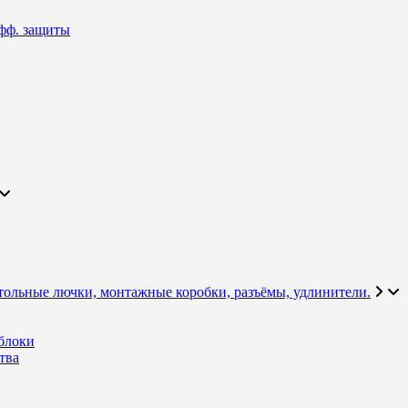
фф. защиты
тольные лючки, монтажные коробки, разъёмы, удлинители.
блоки
тва