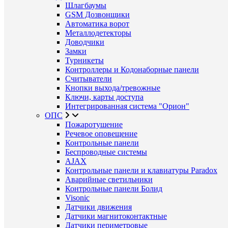
Шлагбаумы
GSM Дозвонщики
Автоматика ворот
Металлодетекторы
Доводчики
Замки
Турникеты
Контроллеры и Кодонаборные панели
Считыватели
Кнопки выхода/тревожные
Ключи, карты доступа
Интегрированная система "Орион"
ОПС
Пожаротушение
Речевое оповещение
Контрольные панели
Беспроводные системы
AJAX
Контрольные панели и клавиатуры Paradox
Аварийные светильники
Контрольные панели Болид
Visonic
Датчики движения
Датчики магнитоконтактные
Датчики периметровые