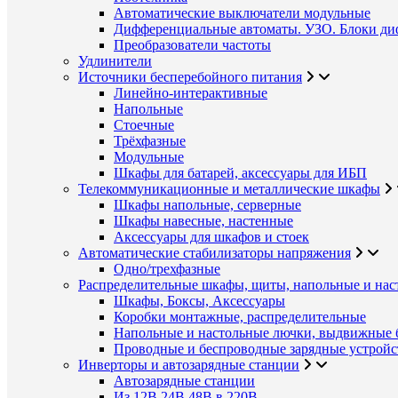
Автоматические выключатели модульные
Дифференциальные автоматы. УЗО. Блоки ди
Преобразователи частоты
Удлинители
Источники бесперебойного питания
Линейно-интерактивные
Напольные
Стоечные
Трёхфазные
Модульные
Шкафы для батарей, аксессуары для ИБП
Телекоммуникационные и металлические шкафы
Шкафы напольные, серверные
Шкафы навесные, настенные
Аксессуары для шкафов и стоек
Автоматические стабилизаторы напряжения
Одно/трехфазные
Распределительные шкафы, щиты, напольные и нас
Шкафы, Боксы, Аксессуары
Коробки монтажные, распределительные
Напольные и настольные лючки, выдвижные 
Проводные и беспроводные зарядные устройс
Инверторы и автозарядные станции
Автозарядные станции
Из 12В,24В,48В в 220В