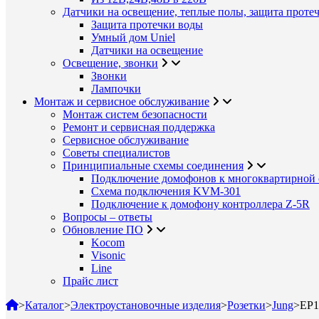
Датчики на освещение, теплые полы, защита проте
Защита протечки воды
Умный дом Uniel
Датчики на освещение
Освещение, звонки
Звонки
Лампочки
Монтаж и сервисное обслуживание
Монтаж систем безопасности
Ремонт и сервисная поддержка
Сервисное обслуживание
Советы специалистов
Принципиальные схемы соединения
Подключение домофонов к многоквартирной 
Схема подключения KVM-301
Подключение к домофону контроллера Z-5R
Вопросы – ответы
Обновление ПО
Kocom
Visonic
Line
Прайс лист
>
Каталог
>
Электроустановочные изделия
>
Розетки
>
Jung
>
EP1