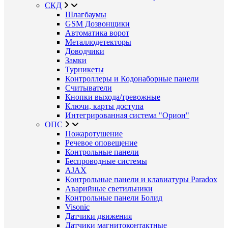
СКД
Шлагбаумы
GSM Дозвонщики
Автоматика ворот
Металлодетекторы
Доводчики
Замки
Турникеты
Контроллеры и Кодонаборные панели
Считыватели
Кнопки выхода/тревожные
Ключи, карты доступа
Интегрированная система "Орион"
ОПС
Пожаротушение
Речевое оповещение
Контрольные панели
Беспроводные системы
AJAX
Контрольные панели и клавиатуры Paradox
Аварийные светильники
Контрольные панели Болид
Visonic
Датчики движения
Датчики магнитоконтактные