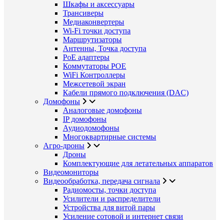
Шкафы и аксессуары
Трансиверы
Медиаконвертеры
Wi-Fi точки доступа
Маршрутизаторы
Антенны, Точка доступа
PoE адаптеры
Коммутаторы POE
WiFi Контроллеры
Межсетевой экран
Кабели прямого подключения (DAC)
Домофоны
Аналоговые домофоны
IP домофоны
Аудиодомофоны
Многоквартирные системы
Агро-дроны
Дроны
Комплектующие для летательных аппаратов
Видеомониторы
Видеообработка, передача сигнала
Радиомосты, точки доступа
Усилители и распределители
Устройства для витой пары
Усиление сотовой и интернет связи