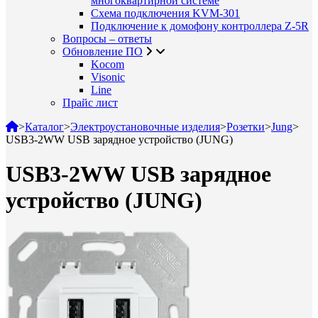
многоквартирной системе
Схема подключения KVM-301
Подключение к домофону контроллера Z-5R
Вопросы – ответы
Обновление ПО
Kocom
Visonic
Line
Прайс лист
>
Каталог
>
Электроустановочные изделия
>
Розетки
>
Jung
>
USB3-2WW USB зарядное устройство (JUNG)
USB3-2WW USB зарядное
устройство (JUNG)