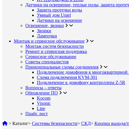
Датчики на освещение, теплые полы, защита проте
Защита протечки воды
Умный дом Uniel
Датчики на освещение
Освещение, звонки
Звонки
Лампочки
Монтаж и сервисное обслуживание
Монтаж систем безопасности
Ремонт и сервисная поддержка
Сервисное обслуживание
Советы специалистов
Принципиальные схемы соединения
Подключение домофонов к многоквартирной 
Схема подключения KVM-301
Подключение к домофону контроллера Z-5R
Вопросы – ответы
Обновление ПО
Kocom
Visonic
Line
Прайс лист
>
Каталог
>
Системы безопасности
>
СКД
>
Кнопки выхода/