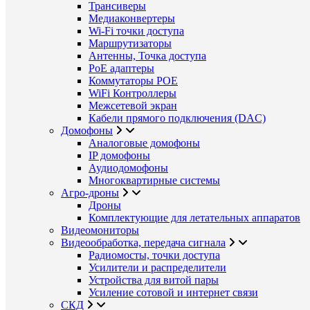
Трансиверы
Медиаконвертеры
Wi-Fi точки доступа
Маршрутизаторы
Антенны, Точка доступа
PoE адаптеры
Коммутаторы POE
WiFi Контроллеры
Межсетевой экран
Кабели прямого подключения (DAC)
Домофоны
Аналоговые домофоны
IP домофоны
Аудиодомофоны
Многоквартирные системы
Агро-дроны
Дроны
Комплектующие для летательных аппаратов
Видеомониторы
Видеообработка, передача сигнала
Радиомосты, точки доступа
Усилители и распределители
Устройства для витой пары
Усиление сотовой и интернет связи
СКД