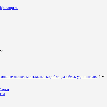
фф. защиты
тольные лючки, монтажные коробки, разъёмы, удлинители.
блоки
тва