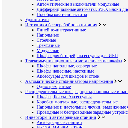
Автоматические выключатели модульные
Дифференциальные автоматы. УЗО. Блоки ди
Преобразователи частоты
Удлинители
Источники бесперебойного питания
Линейно-интерактивные
Напольные
Стоечные
Трёхфазные
Модульные
Шкафы для батарей, аксессуары для ИБП
Телекоммуникационные и металлические шкафы
Шкафы напольные, серверные
Шкафы навесные, настенные
Аксессуары для шкафов и стоек
Автоматические стабилизаторы напряжения
Одно/трехфазные
Распределительные шкафы, щиты, напольные и нас
Шкафы, Боксы, Аксессуары
Коробки монтажные, распределительные
Напольные и настольные лючки, выдвижные 
Проводные и беспроводные зарядные устройс
Инверторы и автозарядные станции
Автозарядные станции
Из 12В,24В,48В в 220В