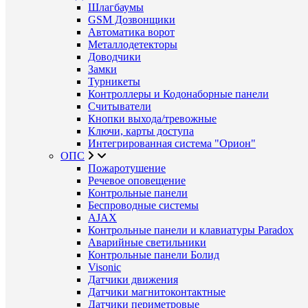
Шлагбаумы
GSM Дозвонщики
Автоматика ворот
Металлодетекторы
Доводчики
Замки
Турникеты
Контроллеры и Кодонаборные панели
Считыватели
Кнопки выхода/тревожные
Ключи, карты доступа
Интегрированная система "Орион"
ОПС
Пожаротушение
Речевое оповещение
Контрольные панели
Беспроводные системы
AJAX
Контрольные панели и клавиатуры Paradox
Аварийные светильники
Контрольные панели Болид
Visonic
Датчики движения
Датчики магнитоконтактные
Датчики периметровые